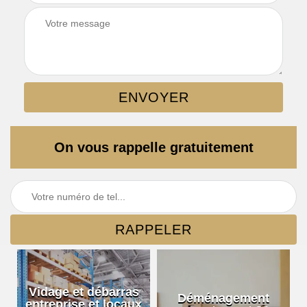
On vous rappelle gratuitement
Vidage et débarras
r
Déménagement
entreprise et locaux